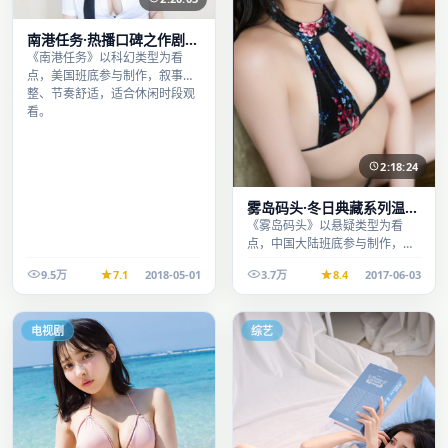
南港任务·热播口碑之作剧情
扎实演技在线
《南港任务》以科幻类型为看
点，美国班底参与制作，叙事完
整、节奏舒适，适合休闲时段观
看。
2:18:24
雾岛码头·冬日典藏系列温情
叙事引人入胜
《雾岛码头》以悬疑类型为看
点，中国大陆班底参与制作，叙
事完整、节奏舒适，适合休闲时
9.5万
7.1
2018-05-01
3.7万
8.4
2017-06-03
段观看。
电视剧
综艺