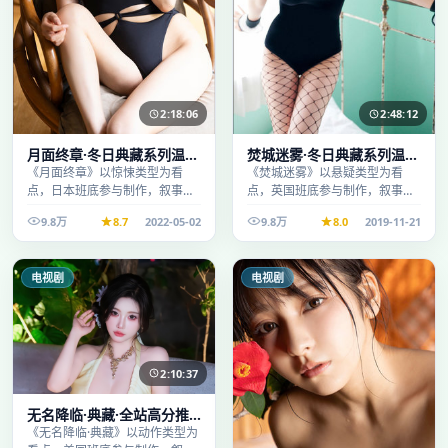
2:18:06
2:48:12
月面终章·冬日典藏系列温情
焚城迷雾·冬日典藏系列温情
叙事引人入胜
叙事引人入胜
《月面终章》以惊悚类型为看
《焚城迷雾》以悬疑类型为看
点，日本班底参与制作，叙事完
点，英国班底参与制作，叙事完
整、节奏舒适，适合休闲时段观
整、节奏舒适，适合休闲时段观
9.8万
8.7
2022-05-02
9.8万
8.0
2019-11-21
看。
看。
电视剧
电视剧
2:10:37
无名降临·典藏·全站高分推
荐节奏紧凑值得追看
《无名降临·典藏》以动作类型为