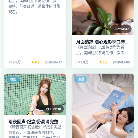
看点，美国班底参与制作，叙事
完整、节奏舒适，适合休闲时段
观看。
2:14:47
月面追踪·暖心观影季口碑发
酵持续升温
《月面追踪》以爱情类型为看
点，美国班底参与制作，叙事完
整、节奏舒适，适合休闲时段观
9.8万
8.2
2020-06-17
9.8万
6.3
2018-03-06
看。
电影
动漫
2:29:10
暗夜回声·纪念版·高清完整
收录适合周末一口气刷完
《暗夜回声·纪念版》以战争类型
为看点，日本班底参与制作，叙