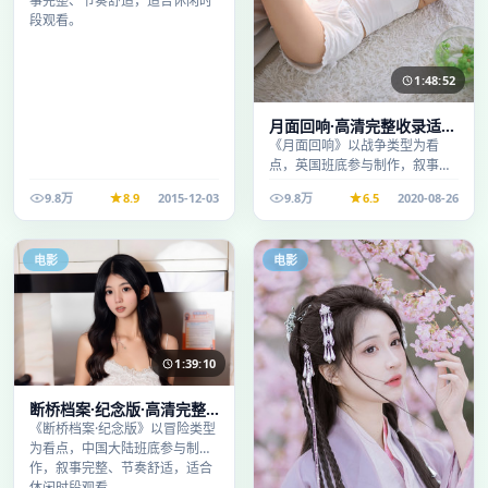
事完整、节奏舒适，适合休闲时
段观看。
1:48:52
月面回响·高清完整收录适合
周末一口气刷完
《月面回响》以战争类型为看
点，英国班底参与制作，叙事完
整、节奏舒适，适合休闲时段观
9.8万
8.9
2015-12-03
9.8万
6.5
2020-08-26
看。
电影
电影
1:39:10
断桥档案·纪念版·高清完整
收录适合周末一口气刷完
《断桥档案·纪念版》以冒险类型
为看点，中国大陆班底参与制
作，叙事完整、节奏舒适，适合
休闲时段观看。