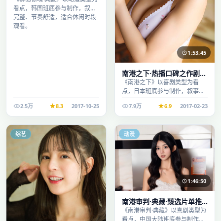
看点，韩国班底参与制作，叙事
完整、节奏舒适，适合休闲时段
观看。
1:53:45
南港之下·热播口碑之作剧情
扎实演技在线
《南港之下》以喜剧类型为看
点，日本班底参与制作，叙事完
整、节奏舒适，适合休闲时段观
2.5万
8.3
2017-10-25
7.9万
6.9
2017-02-23
看。
综艺
动漫
1:46:50
南港审判·典藏·臻选片单推
荐画质清晰观看流畅
《南港审判·典藏》以喜剧类型为
看点，中国大陆班底参与制作，