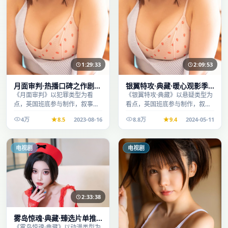
1:29:33
2:09:53
月面审判·热播口碑之作剧情
银翼特攻·典藏·暖心观影季
扎实演技在线
口碑发酵持续升温
《月面审判》以犯罪类型为看
《银翼特攻·典藏》以悬疑类型为
点，英国班底参与制作，叙事完
看点，英国班底参与制作，叙事
整、节奏舒适，适合休闲时段观
完整、节奏舒适，适合休闲时段
4万
8.5
2023-08-16
8.8万
9.4
2024-05-11
看。
观看。
电视剧
电视剧
2:33:38
雾岛惊魂·典藏·臻选片单推
荐画质清晰观看流畅
《雾岛惊魂·典藏》以动漫类型为