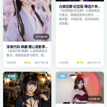
白昼回廊·纪念版·臻选片单
推荐画质清晰观看流畅
《白昼回廊·纪念版》以喜剧类型
为看点，韩国班底参与制作，叙
事完整、节奏舒适，适合休闲时
段观看。
1:33:41
深海代码·典藏·暖心观影季
口碑发酵持续升温
《深海代码·典藏》以战争类型为
看点，英国班底参与制作，叙事
完整、节奏舒适，适合休闲时段
9.8万
8.3
2017-03-18
9.8万
7.8
2021-01-11
观看。
电视剧
电影
2:44:28