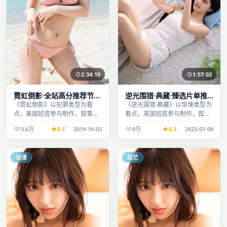
2:34:19
1:57:02
霓虹倒影·全站高分推荐节奏
逆光围猎·典藏·臻选片单推
紧凑值得追看
荐画质清晰观看流畅
《霓虹倒影》以犯罪类型为看
《逆光围猎·典藏》以惊悚类型为
点，美国班底参与制作，叙事完
看点，英国班底参与制作，叙事
整、节奏舒适，适合休闲时段观
完整、节奏舒适，适合休闲时段
3.6万
8.7
2019-10-02
9万
6.3
2023-07-08
看。
观看。
动漫
综艺