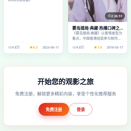
2:26:51
雾岛猎局·典藏·热播口碑之
作剧情扎实演技在线
《雾岛猎局·典藏》以爱情类型为
看点，中国香港班底参与制作，
叙事完整、节奏舒适，适合休闲
9.8万
6.3
2023-06-11
9.8万
7.4
2018-03-17
时段观看。
开始您的观影之旅
免费注册，解锁更多精彩内容，享受个性化推荐服务
免费注册
登录