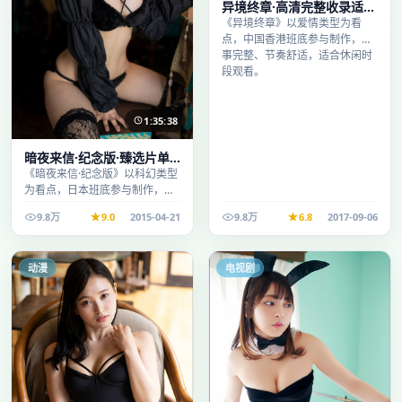
异境终章·高清完整收录适合
周末一口气刷完
《异境终章》以爱情类型为看
点，中国香港班底参与制作，叙
事完整、节奏舒适，适合休闲时
段观看。
1:35:38
暗夜来信·纪念版·臻选片单
推荐画质清晰观看流畅
《暗夜来信·纪念版》以科幻类型
为看点，日本班底参与制作，叙
事完整、节奏舒适，适合休闲时
9.8万
9.0
2015-04-21
9.8万
6.8
2017-09-06
段观看。
动漫
电视剧