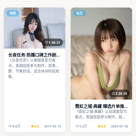
电影
综艺
1:46:21
长夜任务·热播口碑之作剧情
扎实演技在线
《长夜任务》以悬疑类型为看
点，英国班底参与制作，叙事完
整、节奏舒适，适合休闲时段观
看。
2:26:20
霓虹之城·典藏·臻选片单推
荐画质清晰观看流畅
《霓虹之城·典藏》以动漫类型为
看点，英国班底参与制作，叙事
完整、节奏舒适，适合休闲时段
8.8万
6.8
2017-05-15
3.2万
8.5
2024-07-18
观看。