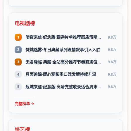
电视剧榜
暗夜来信·纪念版·臻选片单推荐画质清晰观看流畅
1
9.8万
焚城迷雾·冬日典藏系列温情叙事引人入胜
2
9.8万
无名降临·典藏·全站高分推荐节奏紧凑值得追看
3
9.8万
月面追踪·暖心观影季口碑发酵持续升温
4
9.8万
危城来信·纪念版·高清完整收录适合周末一口气刷完
5
9.8万
完整榜单 →
综艺榜