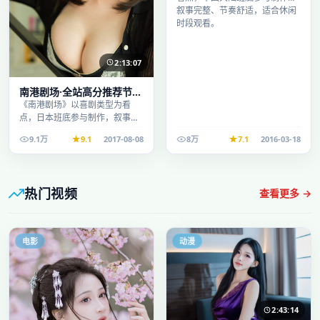
叙事完整、节奏舒适，适合休闲
时段观看。
2:13:07
南港剧场·全站高分推荐节奏
紧凑值得追看
《南港剧场》以喜剧类型为看
点，日本班底参与制作，叙事完
整、节奏舒适，适合休闲时段观
9.1万
9.1
2017-08-08
8万
7.1
2016-03-18
看。
热门视频
查看更多 →
电影
动漫
2:43:14