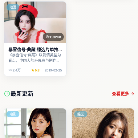
动漫
1:30:08
暴雪信号·典藏·臻选片单推
荐画质清晰观看流畅
《暴雪信号·典藏》以爱情类型为
看点，中国大陆班底参与制作，
叙事完整、节奏舒适，适合休闲
2.4万
6.8
2019-02-25
时段观看。
最新更新
查看更多 →
电影
综艺