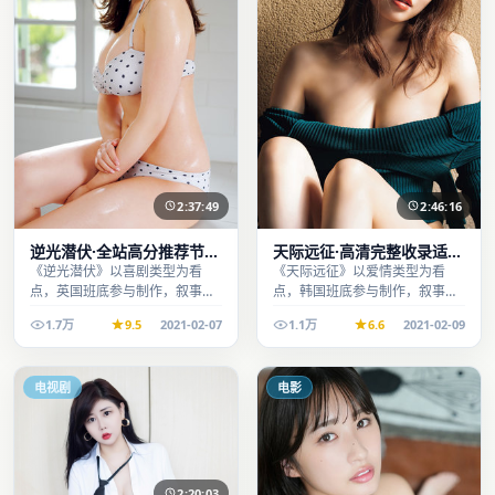
2:37:49
2:46:16
逆光潜伏·全站高分推荐节奏
天际远征·高清完整收录适合
紧凑值得追看
周末一口气刷完
《逆光潜伏》以喜剧类型为看
《天际远征》以爱情类型为看
点，英国班底参与制作，叙事完
点，韩国班底参与制作，叙事完
整、节奏舒适，适合休闲时段观
整、节奏舒适，适合休闲时段观
1.7万
9.5
2021-02-07
1.1万
6.6
2021-02-09
看。
看。
电视剧
电影
2:20:03